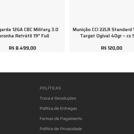
garda 12GA CBC Military 3.0
Munição CCI 22LR Standard 
oronha Retrátil 19″ Full
Target Ogival 40gr – cx
R$
8.499,00
R$
120,00
POLÍTICAS
Troca e Devoluções
Política de Entregas
Formas de Pagamento
Política de Privacidade