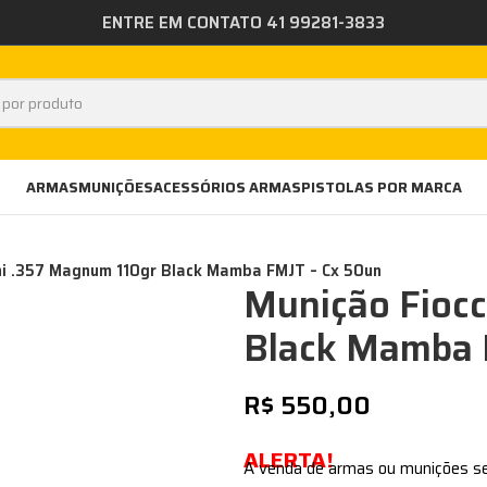
ENTRE EM CONTATO 41 99281-3833
ARMAS
MUNIÇÕES
ACESSÓRIOS ARMAS
PISTOLAS POR MARCA
hi .357 Magnum 110gr Black Mamba FMJT – Cx 50un
Munição Fiocc
Black Mamba 
R$
550,00
ALERTA!
A venda de armas ou munições s