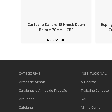
Cartucho Calibre 12 Knock Down
Espin
Balote 70mm – CBC
C
R$
269,80
CATEGORIAS
INSTITUCIONAL
Armas de Airsoft
A Beartac
Carabinas e Armas de Pressão
Trabalhe Conosco
Arquearia
SAC
Cutelaria
Minha Conta