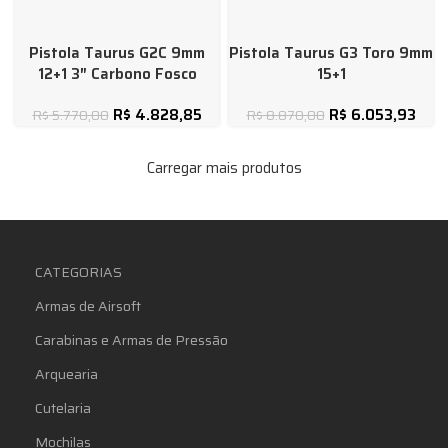
Pistola Taurus G2C 9mm
Pistola Taurus G3 Toro 9mm
12+1 3″ Carbono Fosco
15+1
R$
4.828,85
R$
6.053,93
R$
5.770,00
R$
8.870,00
Carregar mais produtos
CATEGORIAS
Armas de Airsoft
Carabinas e Armas de Pressão
Arquearia
Cutelaria
Mochilas