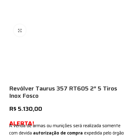
Expandir
Revólver Taurus 357 RT605 2″ 5 Tiros
Inox Fosco
R$
5.130,00
ALERTA!
A venda de armas ou munições será realizada somente
com devida
autorização de compra
expedida pelo órgão