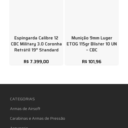
Espingarda Calibre 12
Munição 9mm Luger
CBC Military 3.0 Coronha
ETOG 115gr Blister 10 UN
A
Retrátil 19″ Standard
– CBC
De
R$
7.399,00
R$
101,96
CATEGORIAS
Armas de Airsoft
Carabinas e Armas de Pressão