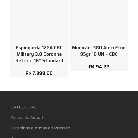
Espingarda 12GA CBC
Munição .380 Auto Etog
Military 3.0 Coronha
95gr 10 UN – CBC
A
Retrátil 16″ Standard
De
R$
94,22
R$
7.399,00
CATEGORIAS
Armas de Airsoft
Carabinas e Armas de Pressão