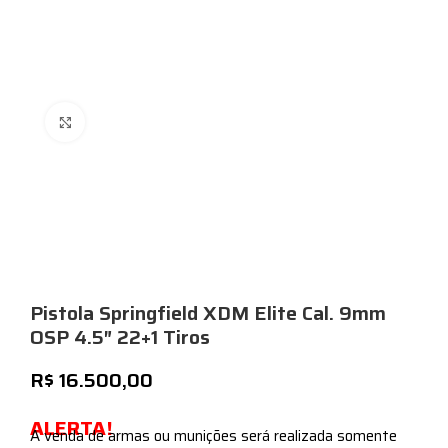
Expandir
Pistola Springfield XDM Elite Cal. 9mm
OSP 4.5″ 22+1 Tiros
R$
16.500,00
ALERTA!
A venda de armas ou munições será realizada somente