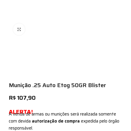
Expandir
Munição .25 Auto Etog 50GR Blister
R$
107,90
ALERTA!
A venda de armas ou munições será realizada somente
com devida
autorização de compra
expedida pelo órgão
responsável.