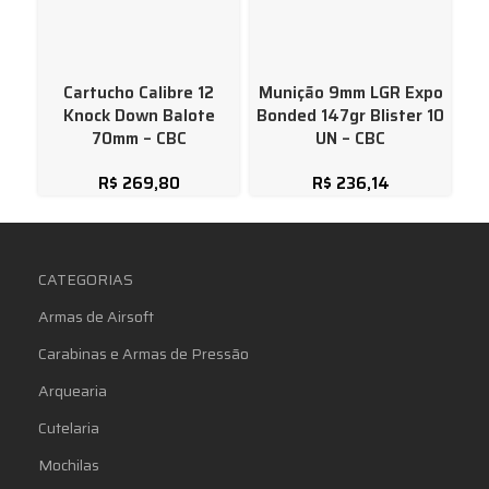
Cartucho Calibre 12
Munição 9mm LGR Expo
P
Knock Down Balote
Bonded 147gr Blister 10
70mm – CBC
UN – CBC
R$
269,80
R$
236,14
CATEGORIAS
Armas de Airsoft
Carabinas e Armas de Pressão
Arquearia
Cutelaria
Mochilas